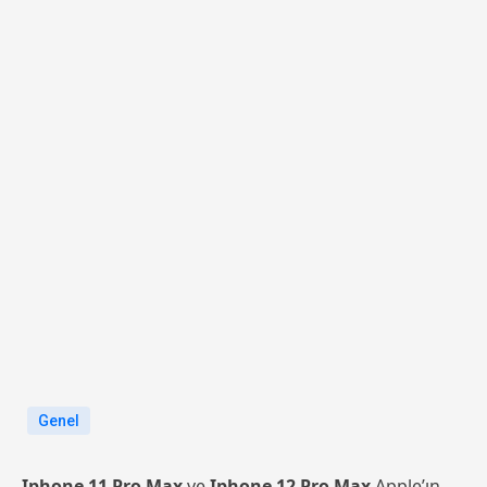
Genel
Iphone 11 Pro Max
ve
Iphone 12 Pro Max
Apple’ın