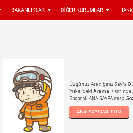
BAKANLIKLAR
DIĞER KURUMLAR
HAKK
Üzgünüz Aradığınız Sayfa
B
Yukardaki
Arama
Kısmında A
Basarak ANA SAYFA'mıza Göz 
ANA SAYFAYA DÖN