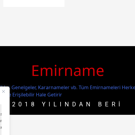
Emirname
kler, Genelgeler, Kararnameler vb. Tüm Emirnameleri Herke
lir ve Erişilebilir Hale Getirir
2018 YILINDAN BERİ
isel verileri işler. 
ın" bağlantısına tıklayarak 
irsiniz.