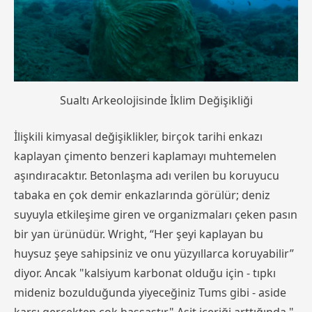
Sualtı Arkeolojisinde İklim Değişikliği
İlişkili kimyasal değişiklikler, birçok tarihi enkazı
kaplayan çimento benzeri kaplamayı muhtemelen
aşındıracaktır. Betonlaşma adı verilen bu koruyucu
tabaka en çok demir enkazlarında görülür; deniz
suyuyla etkileşime giren ve organizmaları çeken pasın
bir yan ürünüdür. Wright, “Her şeyi kaplayan bu
huysuz şeye sahipsiniz ve onu yüzyıllarca koruyabilir”
diyor. Ancak "kalsiyum karbonat olduğu için - tıpkı
mideniz bozulduğunda yiyeceğiniz Tums gibi - aside
karşı gerçekten çok hassastır." Asit içeriği arttığında,"