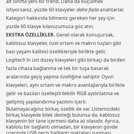
alt sınıfta yeni bir trend. Daha da küçülmek
istiyorsanız, yüzde 60 klavyeler
daha fazla
anahtarlar.
Kategori hakkında bilmeniz gereken her şey için
yüzde 60 klavye kılavuzumuza göz atın.
EKSTRA ÖZELLİKLER.
Genel olarak konuşursak,
kablosuz klavyeler, özel ortam ve makro tuşları gibi
bazı yaşam kalitesi özellikleriyle birlikte gelir.
Logitech'in üst düzey klavyeleri gibi birkaçı da birden
fazla cihaza bağlanma ve tek bir tuşa basarak
aralarında geçiş yapma özelliğine sahiptir. Oyun
klavyeleri, aynı ortam ve makro avantajlarıyla birlikte
gelir ve bazıları özelleştirilebilir RGB aydınlatma ve
gelişmiş yapılandırma yazılımı içerir.
Bulamayacağınız birkaç özellik de var. Listemizdeki
birkaç klavyede bilek desteği bulunsa da, kablosuz
klavyenin bir tane içermesi daha az olasıdır. Ayrıca,
kablolu bir bağlantı olmadan, bir klavyenin gövde
üzerinde USB geçiş bağlantı noktaları sunması